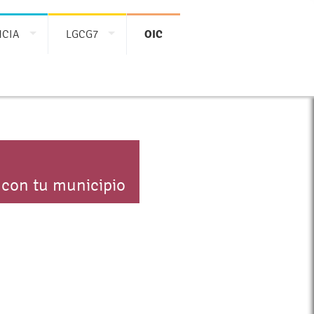
NCIA
LGCG7
OIC
 con tu municipio