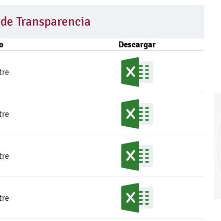
 de Transparencia
o
Descargar
tre
tre
tre
tre