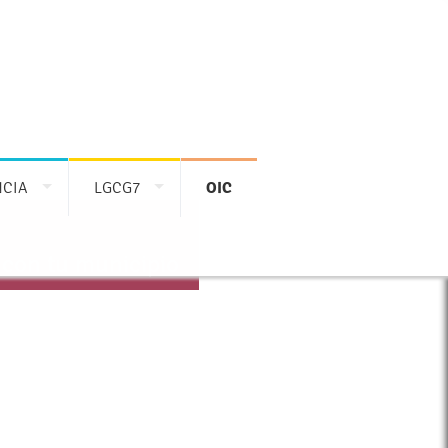
NCIA
LGCG7
OIC
 con tu municipio